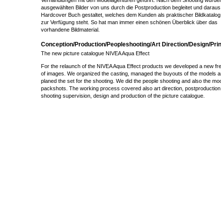
Verhandlungen mit den Modelagenturen geführt. Nach dem Shooting wurden
ausgewählten Bilder von uns durch die Postproduction begleitet und daraus
Hardcover Buch gestaltet, welches dem Kunden als praktischer Bildkatalog 
zur Verfügung steht. So hat man immer einen schönen Überblick über das
vorhandene Bildmaterial.
Conception/Production/Peopleshooting/Art Direction/Design/Prin
The new picture catalogue NIVEA Aqua Effect
For the relaunch of the NIVEA Aqua Effect products we developed a new fr
of images. We organized the casting, managed the buyouts of the models 
planed the set for the shooting. We did the people shooting and also the mo
packshots. The working process covered also art direction, postproduction
shooting supervision, design and production of the picture catalogue.