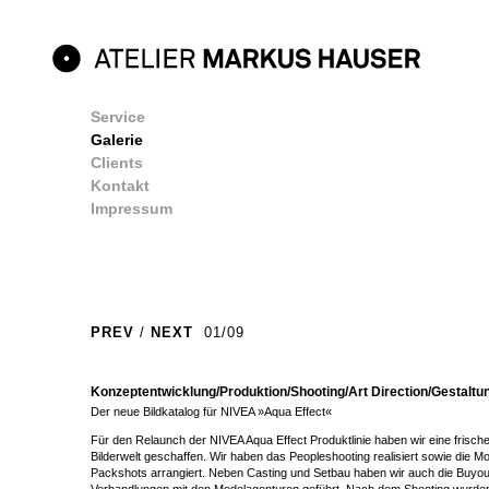
Service
Galerie
Clients
Kontakt
Impressum
PREV
/
NEXT
01/09
Konzeptentwicklung/Produktion/Shooting/Art Direction/Gestaltun
Der neue Bildkatalog für NIVEA »Aqua Effect«
Für den Relaunch der NIVEA Aqua Effect Produktlinie haben wir eine frisch
Bilderwelt geschaffen. Wir haben das Peopleshooting realisiert sowie die M
Packshots arrangiert. Neben Casting und Setbau haben wir auch die Buyou